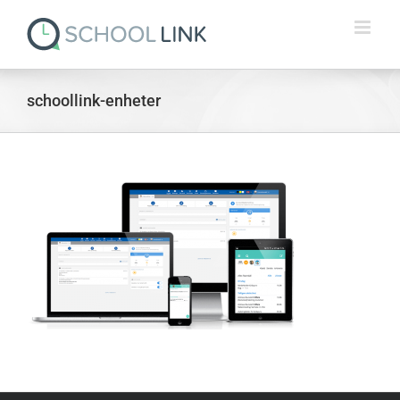
Skip
to
content
schoollink-enheter