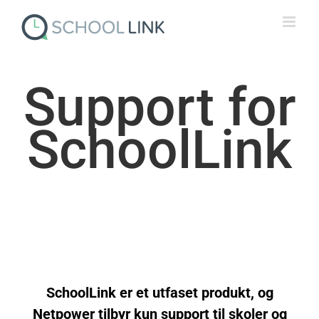
Skip
to
content
Support for
SchoolLink
SchoolLink er et utfaset produkt, og
Netpower tilbyr kun support til skoler og